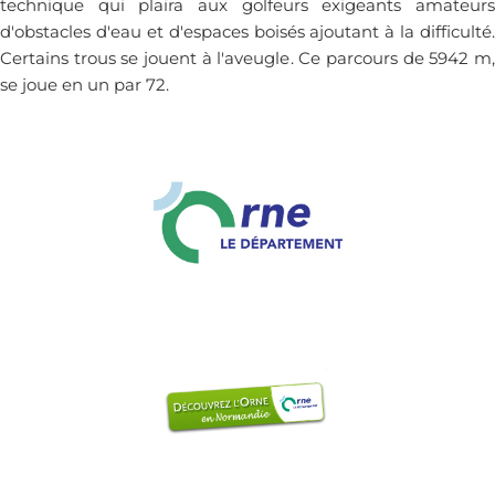
technique qui plaira aux golfeurs exigeants amateurs
n
d'obstacles d'eau et d'espaces boisés ajoutant à la difficulté.
e
Certains trous se jouent à l'aveugle. Ce parcours de 5942 m,
m
se joue en un par 72.
e
n
t
s