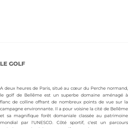
s
n
n
n
n
n
n
n
É
s
e
s
e
s
e
s
e
s
e
s
e
s
e
d
i
É
t
t
t
t
t
t
t
v
n
n
n
n
n
n
n
a
g
v
s
s
s
s
s
s
s
t
t
t
t
t
t
t
t
è
a
è
s
s
s
s
s
s
s
e
n
n
t
.
e
e
i
m
m
o
e
e
n
n
n
d
LE GOLF
t
t
e
s
v
u
A deux heures de Paris, situé au cœur du Perche normand,
e
le golf de Bellême est un superbe domaine aménagé à
s
flanc de colline offrant de nombreux points de vue sur la
campagne environnante. Il a pour voisine la cité de Bellême
É
et sa magnifique forêt domaniale classée au patrimoine
v
mondial par l'UNESCO. Côté sportif, c'est un parcours
è