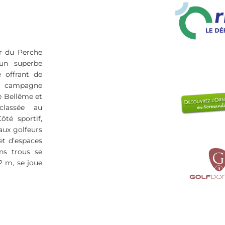
r du Perche
un superbe
 offrant de
 campagne
de Bellême et
classée au
té sportif,
aux golfeurs
et d'espaces
ins trous se
2 m, se joue